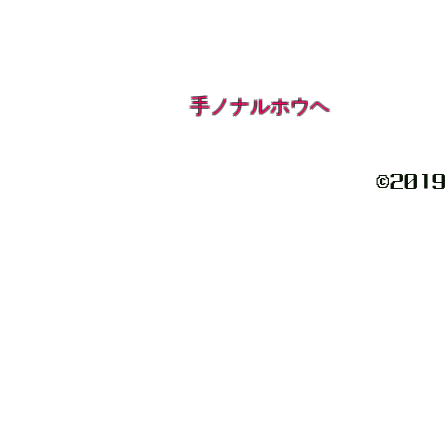
手ノナルホウヘ
©️2019 