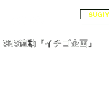
​Official SNS
SUGIY
OFFI
SNS連動『イチゴ企画』​