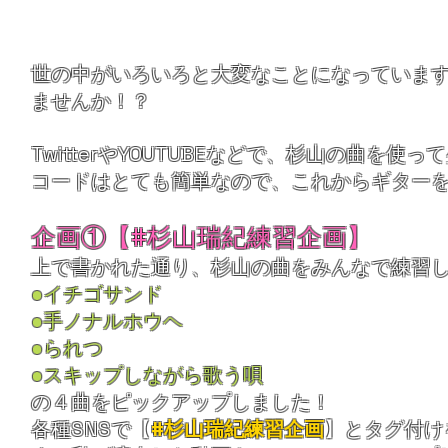
​世の中がいろいろと大変なことになっていま
ませんか！？
TwitterやYOUTUBEなどで、杉山の曲を
コードはとても簡単なので、これからギター
​企画①【#杉山瑞紀練習企画】
上で書かれた通り、杉山の曲をみんなで練習
●イチゴサンド
●手ノナルホウヘ​
●られつ
●スキップしながら歌う唄
の４曲をピックアップしました！
各種SNSで【
#杉山瑞紀練習企画
】とタグ付け