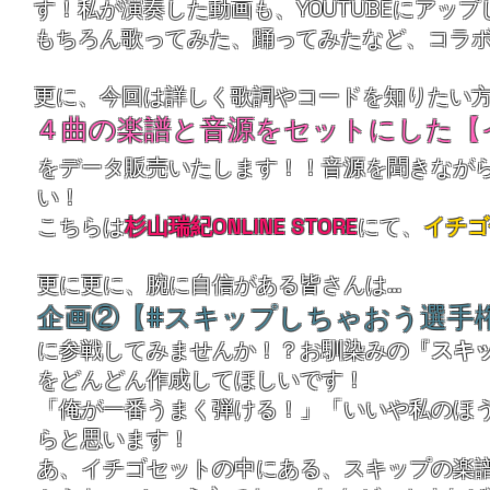
す
！私が演奏した動画も、YOUTUBEにアッ
もちろん歌ってみた、踊ってみたなど、コラ
更に、今回は詳しく歌詞やコードを知りたい方
​４曲の楽譜と音源をセットにした
をデータ販売いたします！！音源を聞きなが
い！
こちらは
杉山瑞紀ONLINE STORE
にて、
イチゴ
​更に更に、腕に自信がある皆さんは…
​企画②【#スキップしちゃおう選手
​に参戦してみませんか！？お馴染みの『
スキ
をどんどん作成してほしいです！
「
俺が一番うまく弾ける！」「いいや私のほ
らと思います！
あ、イチゴセットの中にある、スキップの楽譜