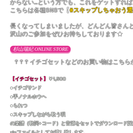
からない…という方でも、これをゲットすれ
こちらは各種SNSで【
#スキップしちゃおう
長くなってしまいましたが、どんどん皆さん
沢山のご参加をぜひお待ちしております★​
杉山瑞紀 ONLINE STORE
​ ↑ ↑ ↑ イチゴセットなどのお買い物はこち
【イチゴセット】
￥1,500
●イチゴサンド
●手ノナルホウヘ​
●られつ
●スキップしながら歌う唄
の楽譜（歌詞+コード）と音源をセットでダウンロード販
zipファイルとしてお渡し致します。