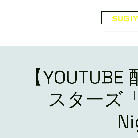
​Official SNS
SUGIY
OFFI
【YOUTUB
スターズ
N