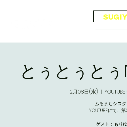
​Official SNS
SUGIY
OFFI
とぅとぅとぅN
2月08日(水)
  |  
YOUTU
ふるまちシスター
YOUTUBEにて、第2･
ゲスト：もり