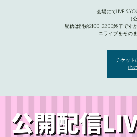
会場にてLIVE &
（
配信は開始21:00-22:00終了
ニライブをその
チケット
他