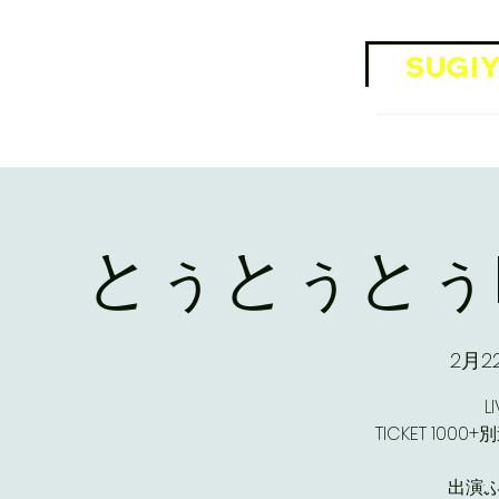
​Official SNS
SUGIY
OFFI
とぅとぅとぅNi
2月2
L
TICKET 100
出演: