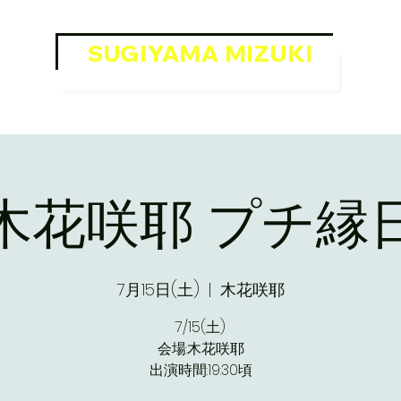
SUGIYAMA MIZUKI
OFFICIAL WEB SITE
木花咲耶 プチ縁
7月15日(土)
  |  
木花咲耶
7/15(土)
会場:木花咲耶
出演時間:19:30頃