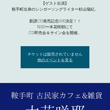
【ゲスト出演】
鞍手町出身のシンガーソングライター杉山瑞紀。
新譜CD発売記念LIVE決定！！
19:30〜木花咲耶にて
CD即売会＆サイン会を開催。
チケットは販売されていません
他のイベントを見る