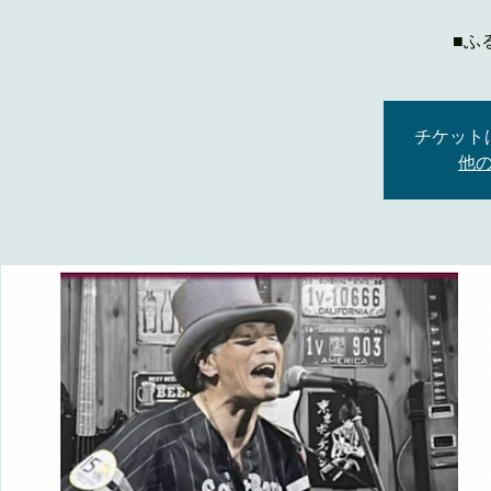
■ふ
チケット
他